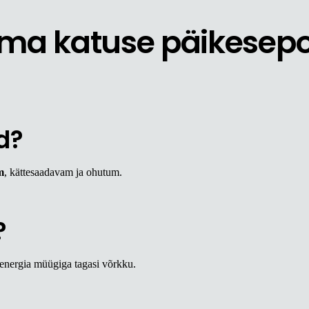
ma katuse päikesepo
d?
m
, kättesaadavam ja ohutum.
?
rienergia müügiga tagasi võrkku.