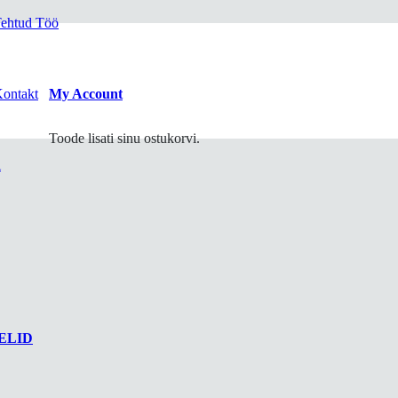
ehtud Töö
ontakt
My Account
Toode
lisati sinu ostukorvi.
i
ELID