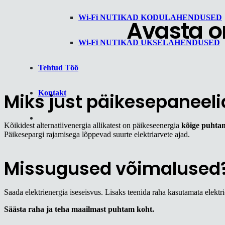
Wi-Fi NUTIKAD KODULAHENDUSED
Avasta o
Wi-Fi NUTIKAD UKSELAHENDUSED
Tehtud Töö
Kontakt
Miks just päikesepaneeli
Kõikidest alternatiivenergia allikatest on päikeseenergia
kõige puhta
Päikesepargi rajamisega lõppevad suurte elektriarvete ajad.
Missugused võimalused
Saada elektrienergia iseseisvus. Lisaks teenida raha kasutamata elekt
Säästa raha ja teha maailmast puhtam koht.