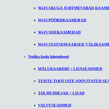
Wi-Fi AKUGA JUHTMEVABAD KAAM
Wi-Fi PÖÖRDKAAMERAD
Wi-Fi SISEKAAMERAD
Wi-Fi STATSIONAARSED VÄLIKAA
Nutika kodu lahendused
MÄLUKAARDID + LISASEADMED
TEISTE TOOTJATE SOOVITATUD S
TOLMUIMEJAD + LISAD
VALVESEADMED