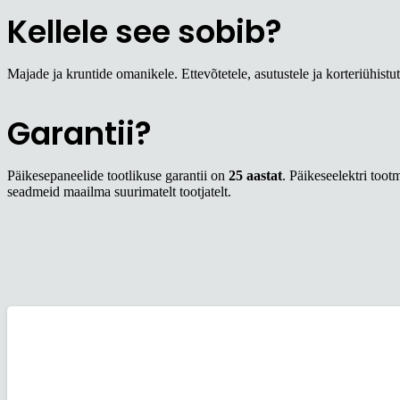
Kellele see sobib?
Majade ja kruntide omanikele. Ettevõtetele, asutustele ja korteriühistute
Garantii?
Päikesepaneelide tootlikuse garantii on
25 aastat
. Päikeseelektri too
seadmeid maailma suurimatelt tootjatelt.