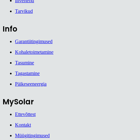
Inverterid
Tarvikud
Info
Garantiitingimused
Kohaletoimetamine
Tasumine
Tagastamine
Päikeseeneergia
MySolar
Ettevõttest
Kontakt
Müügitingimused