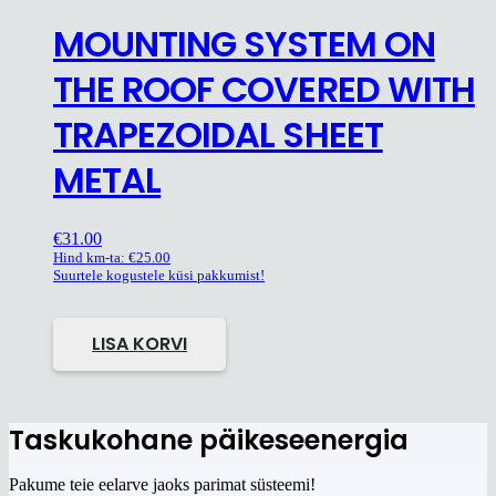
MOUNTING SYSTEM ON
THE ROOF COVERED WITH
TRAPEZOIDAL SHEET
METAL
€
31.00
Hind km-ta:
€
25.00
Suurtele kogustele küsi pakkumist!
LISA KORVI
Taskukohane päikeseenergia
Pakume teie eelarve jaoks parimat süsteemi!