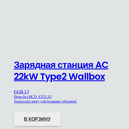
Зарядная станция AC
22kW Type2 Wallbox
€
438.13
Цена без НСО:
€
353.33
Запросите цену для больших объемов!
В КОРЗИНУ