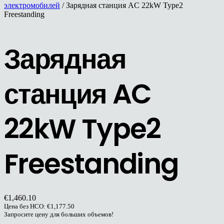
электромобилей
/ Зарядная станция AC 22kW Type2
Freestanding
Зарядная
станция AC
22kW Type2
Freestanding
€
1,460.10
Цена без НСО:
€
1,177.50
Запросите цену для больших объемов!