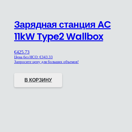
Зарядная станция AC
11kW Type2 Wallbox
€
425.73
Цена без НСО:
€
343.33
Запросите цену для больших объемов!
В КОРЗИНУ