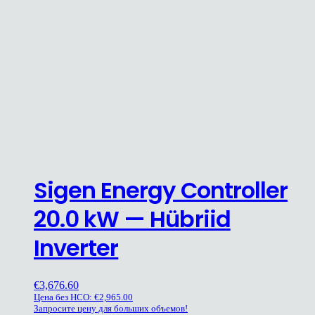
Sigen Energy Controller
20.0 kW — Hübriid
Inverter
€
3,676.60
Цена без НСО:
€
2,965.00
Запросите цену для больших объемов!