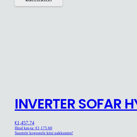
INVERTER SOFAR H
€
1,457.74
Hind km-ta:
€
1,175.60
Suurtele kogustele küsi pakkumist!