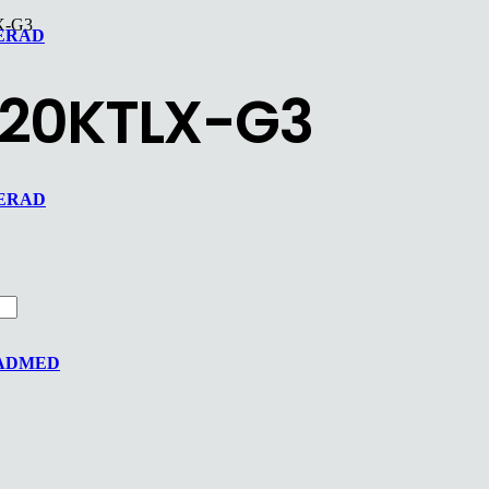
X-G3
ERAD
 20KTLX-G3
MERAD
EADMED