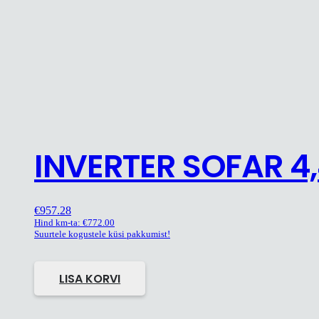
INVERTER SOFAR 4
€
957.28
Hind km-ta:
€
772.00
Suurtele kogustele küsi pakkumist!
LISA KORVI