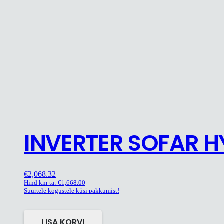
INVERTER SOFAR H
€
2,068.32
Hind km-ta:
€
1,668.00
Suurtele kogustele küsi pakkumist!
LISA KORVI