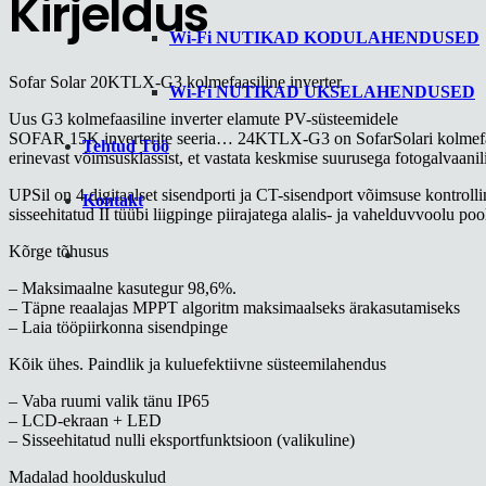
Kirjeldus
Wi-Fi NUTIKAD KODULAHENDUSED
Sofar Solar 20KTLX-G3 kolmefaasiline inverter
Wi-Fi NUTIKAD UKSELAHENDUSED
Uus G3 kolmefaasiline inverter elamute PV-süsteemidele
SOFAR 15K inverterite seeria… 24KTLX-G3 on SofarSolari kolmefaasi
Tehtud Töö
erinevast võimsusklassist, et vastata keskmise suurusega fotogalvaanili
UPSil on 4 digitaalset sisendporti ja CT-sisendport võimsuse kontrolli
Kontakt
sisseehitatud II tüübi liigpinge piirajatega alalis- ja vahelduvvoolu poo
Kõrge tõhusus
– Maksimaalne kasutegur 98,6%.
– Täpne reaalajas MPPT algoritm maksimaalseks ärakasutamiseks
– Laia tööpiirkonna sisendpinge
Kõik ühes. Paindlik ja kuluefektiivne süsteemilahendus
– Vaba ruumi valik tänu IP65
– LCD-ekraan + LED
– Sisseehitatud nulli eksportfunktsioon (valikuline)
Madalad hoolduskulud