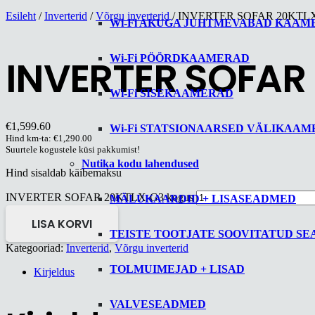
Esileht
/
Inverterid
/
Võrgu inverterid
/ INVERTER SOFAR 20KTL
Wi-Fi AKUGA JUHTMEVABAD KAAM
Wi-Fi PÖÖRDKAAMERAD
INVERTER SOFAR
Wi-Fi SISEKAAMERAD
€
1,599.60
Wi-Fi STATSIONAARSED VÄLIKAA
Hind km-ta:
€
1,290.00
Suurtele kogustele küsi pakkumist!
Nutika kodu lahendused
Hind sisaldab käibemaksu
INVERTER SOFAR 20KTLX-G3 kogus
MÄLUKAARDID + LISASEADMED
LISA KORVI
TEISTE TOOTJATE SOOVITATUD S
Kategooriad:
Inverterid
,
Võrgu inverterid
TOLMUIMEJAD + LISAD
Kirjeldus
VALVESEADMED