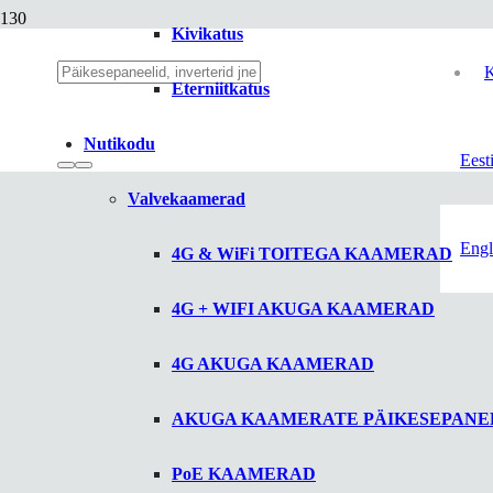
Kivikatus
K
Eterniitkatus
Nutikodu
Eest
Valvekaamerad
Engl
4G & WiFi TOITEGA KAAMERAD
4G + WIFI AKUGA KAAMERAD
4G AKUGA KAAMERAD
AKUGA KAAMERATE PÄIKESEPANE
PoE KAAMERAD