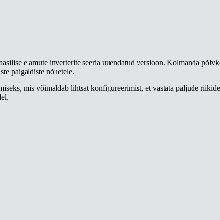
lise elamute inverterite seeria uuendatud versioon. Kolmanda põlvko
ste paigaldiste nõuetele.
miseks, mis võimaldab lihtsat konfigureerimist, et vastata paljude riiki
lel.