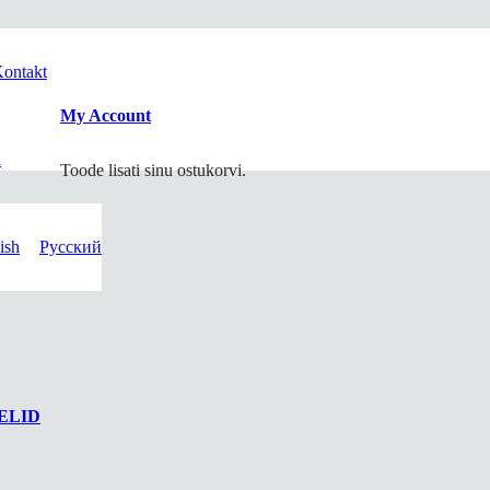
ontakt
My Account
i
Toode
lisati sinu ostukorvi.
ish
Русский
ELID