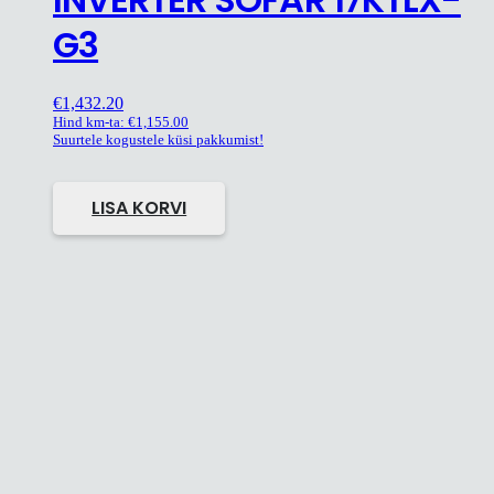
G3
€
1,432.20
Hind km-ta:
€
1,155.00
Suurtele kogustele küsi pakkumist!
LISA KORVI