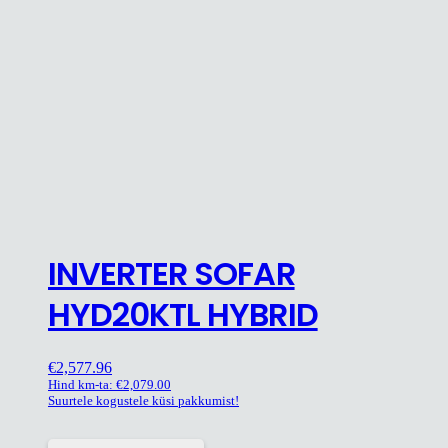
INVERTER SOFAR
HYD20KTL HYBRID
€
2,577.96
Hind km-ta:
€
2,079.00
Suurtele kogustele küsi pakkumist!