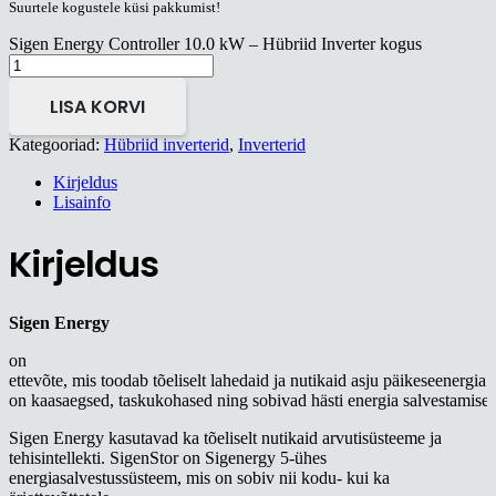
Suurtele kogustele küsi pakkumist!
Sigen Energy Controller 10.0 kW – Hübriid Inverter kogus
LISA KORVI
Kategooriad:
Hübriid inverterid
,
Inverterid
Kirjeldus
Lisainfo
Kirjeldus
Sigen Energy
on
ettevõte,
mis
toodab
tõeliselt
lahedaid
ja
nutikaid
asju
päike
see
nergia
on
kaasaegsed,
taskukohased
ning
sobivad
hästi
energia
salvestamise
Sigen Energy
kasutavad
ka
tõeliselt
nutikaid
arvutisüsteeme
ja
tehisintellekti
. SigenStor
on Sigenergy
5-ühes
energiasalvestussüsteem, mis on sobiv nii kodu- kui ka