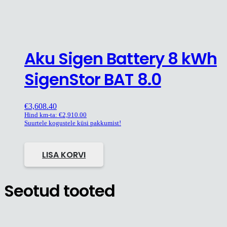
Aku Sigen Battery 8 kWh
SigenStor BAT 8.0
€
3,608.40
Hind km-ta:
€
2,910.00
Suurtele kogustele küsi pakkumist!
LISA KORVI
Seotud tooted