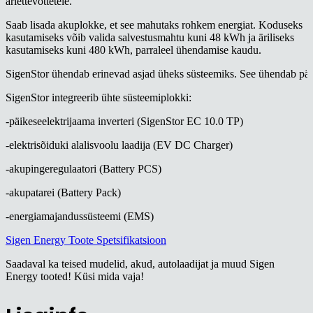
äriettevõttetele.
Saab
lisada
akuplokke,
et
see
mahutaks
rohkem
energiat.
Koduseks
kasutamiseks võib valida salvestusmahtu kuni 48 kWh ja äriliseks
kasutamiseks kuni 480 kWh, parraleel ühendamise kaudu.
SigenStor
ühendab
erinevad
asjad
üheks
süsteemiks.
See
ühendab
päi
SigenStor integreerib ühte süsteemiplokki:
-päikeseelektrijaama inverteri (SigenStor EC 10.0 TP)
-elektrisõiduki alalisvoolu laadija (EV DC Charger)
-akupingeregulaatori (Battery PCS)
-akupatarei (Battery Pack)
-energiamajandussüsteemi (EMS)
Sigen Energy Toote Spetsifikatsioon
Saadaval ka teised mudelid, akud, autolaadijat ja muud Sigen
Energy tooted! Küsi mida vaja!