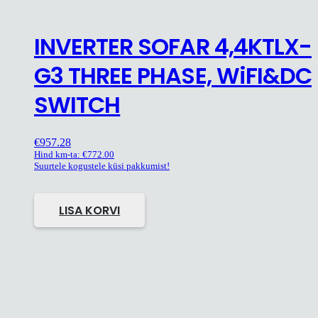
INVERTER SOFAR 4,4KTLX-
G3 THREE PHASE, WiFI&DC
SWITCH
€
957.28
Hind km-ta:
€
772.00
Suurtele kogustele küsi pakkumist!
LISA KORVI