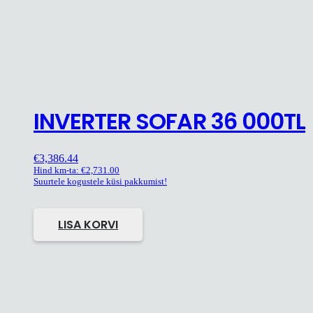
INVERTER SOFAR 36 000TL
€
3,386.44
Hind km-ta:
€
2,731.00
Suurtele kogustele küsi pakkumist!
LISA KORVI