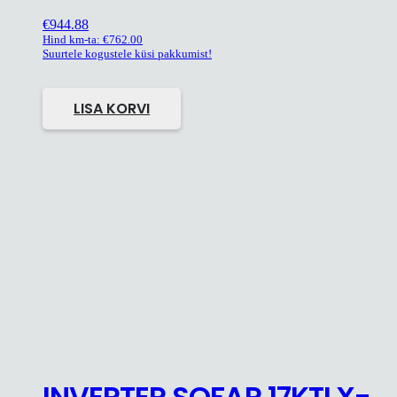
€
944.88
Hind km-ta:
€
762.00
Suurtele kogustele küsi pakkumist!
LISA KORVI
INVERTER SOFAR 17KTLX-