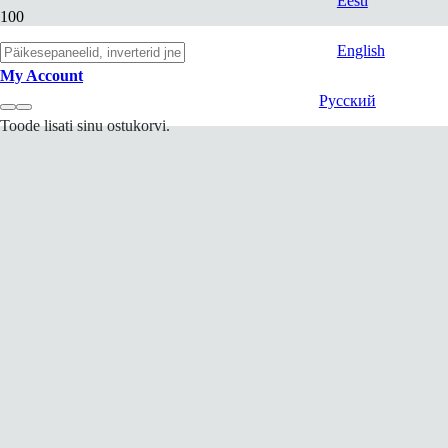
Eesti
English
My Account
Русский
Toode
lisati sinu ostukorvi.