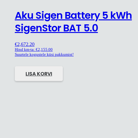
Aku Sigen Battery 5 kWh
SigenStor BAT 5.0
€
2,672.20
Hind km-ta:
€
2,155.00
Suurtele kogustele küsi pakkumist!
LISA KORVI