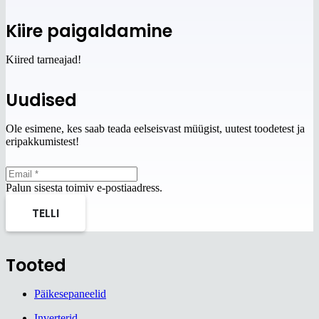
Kiire paigaldamine
Kiired tarneajad!
Uudised
Ole esimene, kes saab teada eelseisvast müügist, uutest toodetest ja
eripakkumistest!
Palun sisesta toimiv e-postiaadress.
TELLI
Tooted
Päikesepaneelid
Inverterid