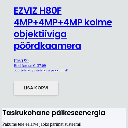
EZVIZ H80F
4MP+4MP+4MP kolme
objektiiviga
pöördkaamera
€
169.99
Hind km-ta:
€
137.09
Suurtele kogustele küsi pakkumist!
LISA KORVI
Taskukohane päikeseenergia
Pakume teie eelarve jaoks parimat süsteemi!