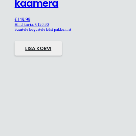
kaamera
€
149.99
Hind km-ta:
€
120.96
Suurtele kogustele küsi pakkumist!
LISA KORVI