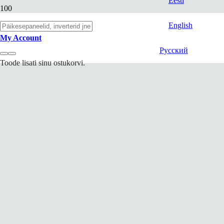
Eesti
English
My Account
Русский
Toode
lisati sinu ostukorvi.