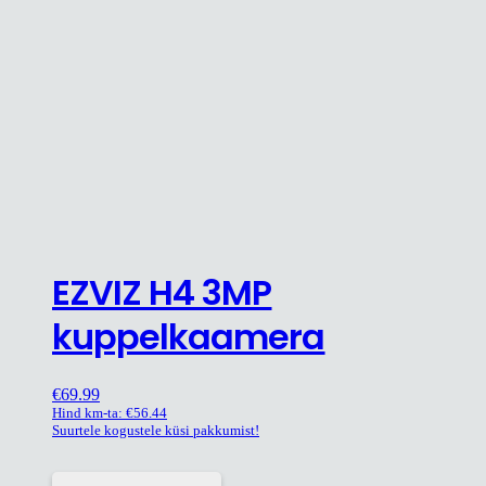
EZVIZ H4 3MP
kuppelkaamera
€
69.99
Hind km-ta:
€
56.44
Suurtele kogustele küsi pakkumist!