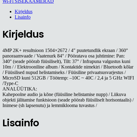
Wi-Fi SISEKAAMERAD
Kirjeldus
Lisainfo
Kirjeldus
4MP 2K+ resultsioon 1504×2672 / 4″ puutetundlik ekraan / 360°
panoraamvaade / Vaatenurk 84° / Pööratava osa juhtimine: Pan:
340° (seade pöörab füüsiliselt), Tilt: 37° / Infrapuna valgustus kuni
10m / / Elektrooniline album / Kontaktide nimekiri / Bluetooth kõlar
/ Füüsilised nupud helistamiseks / Füüsiline privaatsusvarjestus /
MicroSD kuni 512GB / Töötemp: –10C ~ 40C / 2,4 ja 5 GHz WIFI
/Type-C
ANALÜÜTIKA:
Kahepoolne audio ja kõne (füüsiline helistamise nupp) / Liikuva
objekti jälitamise funktsioon (seade pöörab füüsiliselt horisontaalis) /
Inimese (sh lapsenutu) ja lemmiklooma tuvastus /
Lisainfo