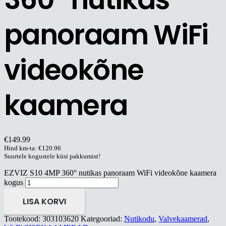
panoraam WiFi
videokõne
kaamera
€
149.99
Hind km-ta:
€
120.96
Suurtele kogustele küsi pakkumist!
EZVIZ S10 4MP 360° nutikas panoraam WiFi videokõne kaamera
kogus
LISA KORVI
Tootekood:
303103620
Kategooriad:
Nutikodu
,
Valvekaamerad
,