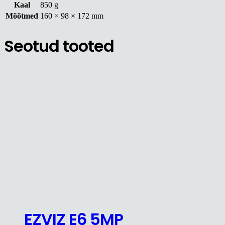
Kaal
850 g
Mõõtmed
160 × 98 × 172 mm
Seotud tooted
EZVIZ E6 5MP