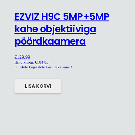
EZVIZ H9C 5MP+5MP
kahe objektiiviga
pöördkaamera
€
129.99
Hind km-ta:
€
104.83
Suurtele kogustele küsi pakkumist!
LISA KORVI